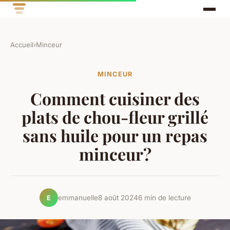
Accueil
›
Minceur
MINCEUR
Comment cuisiner des
plats de chou-fleur grillé
sans huile pour un repas
minceur?
emmanuelle
8 août 2024
6 min de lecture
E