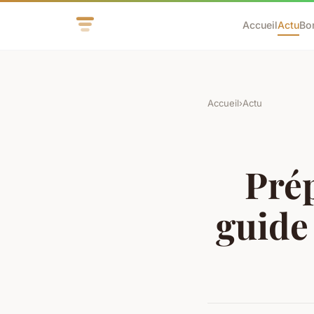
Accueil
Actu
Bo
Accueil
›
Actu
Prép
guide