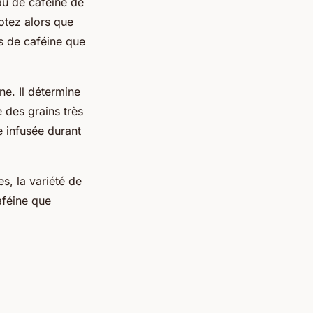
eau de caféine de
Notez alors que
ns de caféine que
ne. Il détermine
e des grains très
e infusée durant
es, la variété de
aféine que