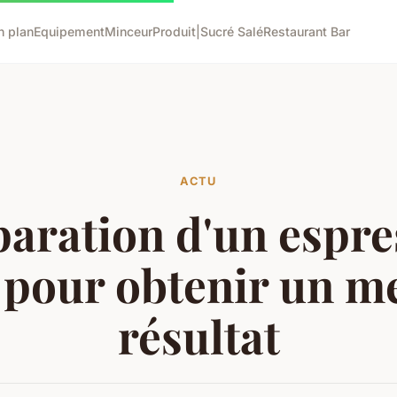
n plan
Equipement
Minceur
Produit|Sucré Salé
Restaurant Bar
ACTU
aration d'un espre
 pour obtenir un me
résultat