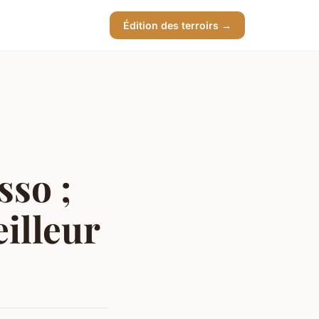
Édition des terroirs →
sso ;
illeur