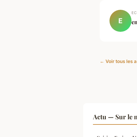
EC
E
e
← Voir tous les a
Actu — Sur le 