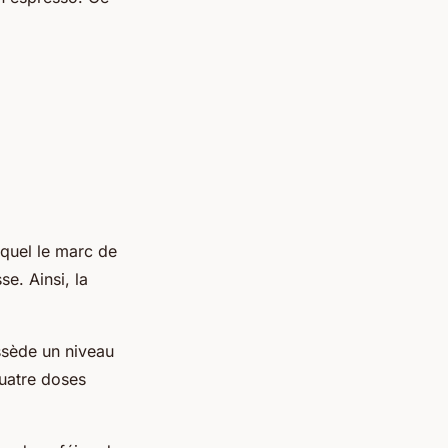
equel le marc de
e. Ainsi, la
ossède un niveau
quatre doses