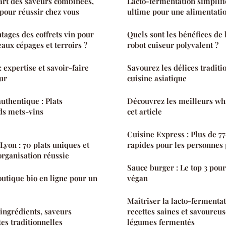
'art des saveurs combinées,
Lacto-fermentation simplifi
 pour réussir chez vous
ultime pour une alimentatio
tages des coffrets vin pour
Quels sont les bénéfices de l
aux cépages et terroirs ?
robot cuiseur polyvalent ?
: expertise et savoir-faire
Savourez les délices traditi
eur
cuisine asiatique
uthentique : Plats
Découvrez les meilleurs whi
ds mets-vins
cet article
Cuisine Express : Plus de 7
Lyon : 70 plats uniques et
rapides pour les personnes
organisation réussie
Sauce burger : Le top 3 pou
utique bio en ligne pour un
végan
Maîtriser la lacto-fermenta
 ingrédients, saveurs
recettes saines et savoureus
tes traditionnelles
légumes fermentés