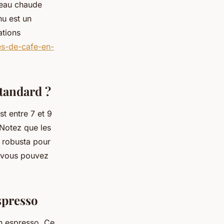
d’eau chaude
nu est un
ations
es-de-cafe-en-
standard ?
st entre 7 et 9
 Notez que les
e robusta pour
, vous pouvez
spresso
un espresso. Ce