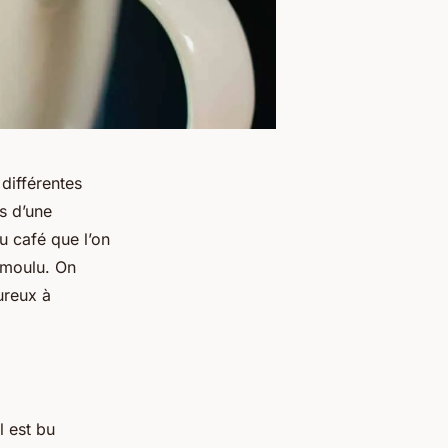
 différentes
as d’une
u café que l’on
t moulu. On
ureux à
l est bu