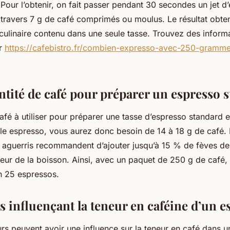
Pour l’obtenir, on fait passer pendant 30 secondes un jet 
 travers 7 g de café comprimés ou moulus. Le résultat obte
 culinaire contenu dans une seule tasse. Trouvez des inform
ur
https://cafebistro.fr/combien-expresso-avec-250-gramm
ntité de café pour préparer un espresso 
afé à utiliser pour préparer une tasse d’espresso standard e
le espresso, vous aurez donc besoin de 14 à 18 g de café.
us aguerris recommandent d’ajouter jusqu’à 15 % de fèves d
veur de la boisson. Ainsi, avec un paquet de 250 g de café
n 25 espressos.
s influençant la teneur en caféine d’un e
urs peuvent avoir une influence sur la teneur en café dans 