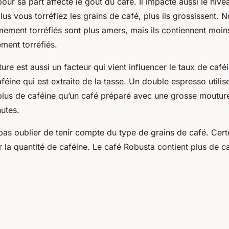
pour sa part affecte le goût du café. Il impacte aussi le niv
 plus vous torréfiez les grains de café, plus ils grossissent. 
mement torréfiés sont plus amers, mais ils contiennent moi
ement torréfiés.
ture est aussi un facteur qui vient influencer le taux de caféi
aféine qui est extraite de la tasse. Un double espresso utilis
 plus de caféine qu’un café préparé avec une grosse moutur
utes.
t pas oublier de tenir compte du type de grains de café. Cert
 la quantité de caféine. Le café Robusta contient plus de c