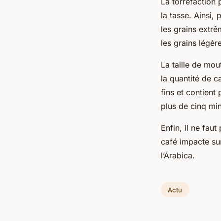
La torréfaction 
la tasse. Ainsi,
les grains extrê
les grains légèr
La taille de mou
la quantité de c
fins et contient
plus de cinq min
Enfin, il ne fau
café impacte sur
l’Arabica.
Actu