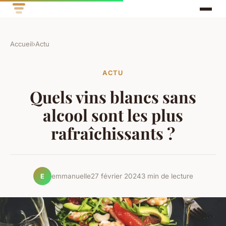
Accueil
›
Actu
ACTU
Quels vins blancs sans
alcool sont les plus
rafraîchissants ?
emmanuelle
27 février 2024
3 min de lecture
E